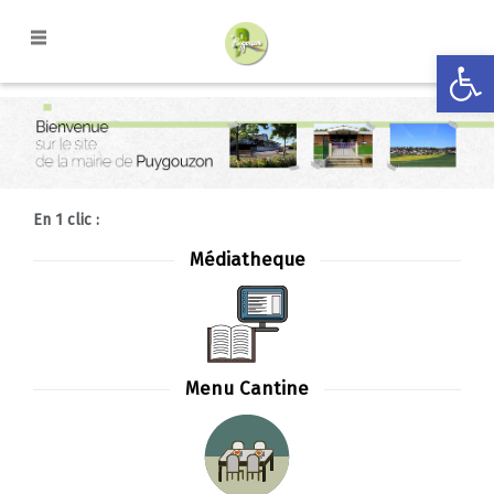
Ouvrir la
En 1 clic :
Médiatheque
Menu Cantine