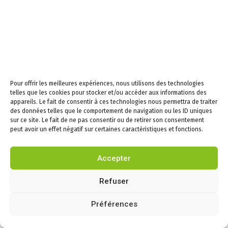
DEL2024-46
: Subvention exceptionnelle à l’association
Football Club Puygouzon Ranteil.
DEL2024-47
: Servitude consentie pour l’enfouissement de
lignes électriques souterraines et leurs entretiens.
DEL2024-48
: Dénomination portant sur trois voies de
lotissement.
DEL2024-
49
: Dénomination portant sur une voie de
Pour offrir les meilleures expériences, nous utilisons des technologies
lotissement.
telles que les cookies pour stocker et/ou accéder aux informations des
appareils. Le fait de consentir à ces technologies nous permettra de traiter
DEL2024-
50
: Dénomination portant sur une voie
des données telles que le comportement de navigation ou les ID uniques
communale.
sur ce site. Le fait de ne pas consentir ou de retirer son consentement
DEL2024-51
: Dénomination portant sur une voie
peut avoir un effet négatif sur certaines caractéristiques et fonctions.
départementale en agglomération.
DEL2024-
52
: Dénomination de la salle de musculation :
Accepter
salle Jean-Louis Durand.
DEL2024-5
3
: Adhésion au contrat groupe ouvert à adhésion
Refuser
facultative garantissant les risques financiers liés à la
protection sociale statutaire des personnels territoriaux
Préférences
pour la période 2025-2028.