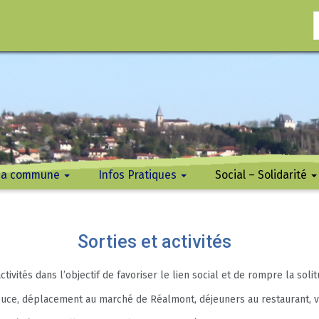
ma commune
Infos Pratiques
Social – Solidarité
té
ent
tiers
Voirie
Marchés Publics
Location de salle
Urbanisme
Transports
Ordures, déchetterie et feu
Réglementation
Démarches administratives
CCAS Centre Communa
Maison de retraite :
Sociale
Terrasses du Pastel
Sorties et activités
ivités dans l’objectif de favoriser le lien social et de rompre la solit
ce, déplacement au marché de Réalmont, déjeuners au restaurant, vi