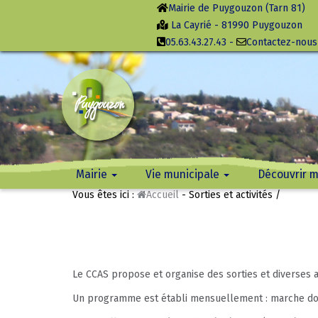
Mairie de Puygouzon (Tarn 81)
La Cayrié - 81990 Puygouzon
05.63.43.27.43
-
Contactez-nous
Mairie
Vie municipale
Découvrir 
Vous êtes ici :
Accueil
- Sorties et activités /
Actualités
Revue de presse
Flash Infos
Contacter la mairie
Les élus municipaux
Les élus conseil municipal jeunes
Arrêtés de police du maire
Conseils municipaux
Commissions Municipales
Commissions C2A – intercommunali
Délégués communaux aux
Tarifs municipaux
Budget communal – Fiscalité
Animations
Sport
Culture
Divers
Economie
Elections
Environnement
Vie sociale
Plan
Histoire
Environnem
Travaux
Vie des quar
Les projets
organismes extérieurs
Le CCAS propose et organise des sorties et diverses act
Un programme est établi mensuellement : marche dou