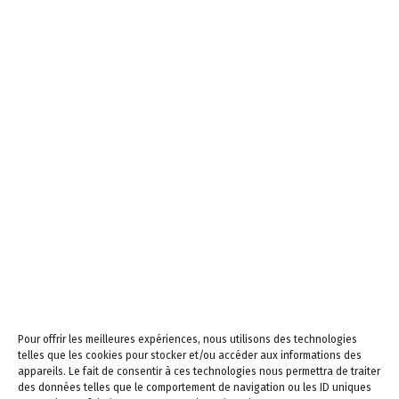
d’ouverture
Lundi, mardi, jeudi et
vendredi de 8h30 à
12h00 et de 13h30 à
18h00
Mercredi de 08h30 à
12h30, fermée l’après-
midi
Samedi de 9h à 12h
Newsletters –
Restez informés!
Email
Pour offrir les meilleures expériences, nous utilisons des technologies
telles que les cookies pour stocker et/ou accéder aux informations des
appareils. Le fait de consentir à ces technologies nous permettra de traiter
En continuant, vous
des données telles que le comportement de navigation ou les ID uniques