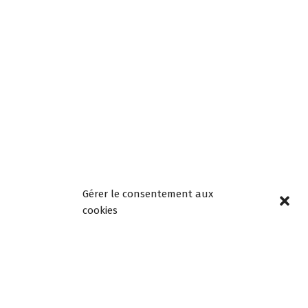
Retrouvez aussi :
Contact École Maternelle
Contact Élémentaire
Gérer le consentement aux
cookies
Horaires