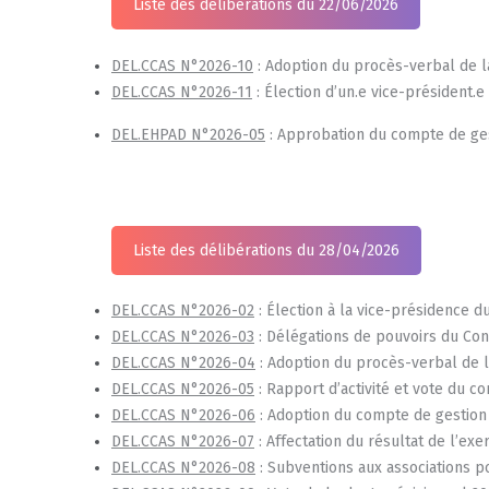
Liste des délibérations du 22/06/2026
DEL
.
CCAS
N
°
2026-10
: Adoption du procès-verbal de la
DEL.CCAS N°2026-11
: Élection d’un.e vice-président.
D
EL.EHPAD N°2026-05
: Approbation du compte de ges
Liste des délibérations du 28/04/2026
DEL.CCAS N°
2026-02
: Élection à la vice-présidence d
DEL.CCAS N°2026-03
: Délégations de pouvoirs du Cons
DEL.CCAS N°2026-04
: Adoption du procès-verbal de la
DEL.CCAS N°2026-05
: Rapport d’activité et vote du co
DEL.CCAS N°2026-06
: Adoption du compte de gestion
DEL.CCAS N°2026-07
: Affectation du résultat de l’exe
DEL.CCAS N°2026-08
: Subventions aux associations p