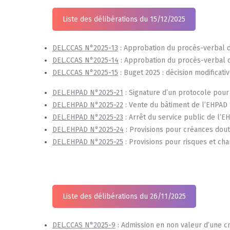
Liste des délibérations du 15/12/2025
DEL.CCAS N°2025-13
: Approbation du procès-verbal de
DEL.CCAS N°2025-14
: Approbation du procès-verbal d
DEL.CCAS N°2025-15
: Buget 2025 : décision modificativ
D
EL.EHPAD N°2025-21
: Signature d’un protocole pour 
DEL.EHPAD N°2025-22
: Vente du bâtiment de l’EHPAD “
DEL.EHPAD N°2025-23
: Arrêt du service public de l’E
DEL.EHPAD N°2025-24
: Provisions pour créances dou
DEL.EHPAD N°2025-25
: Provisions pour risques et cha
Liste des délibérations du 26/11/2025
DEL.CCAS N°2025-9
: Admission en non valeur d’une c