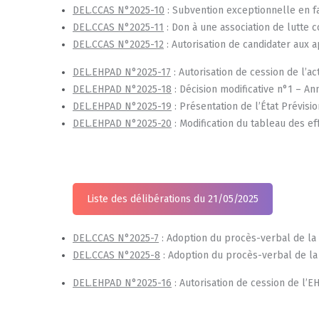
DEL.CCAS N°2025-10
: Subvention exceptionnelle en fav
DEL.CCAS N°2025-11
: Don à une association de lutte c
DEL.CCAS N°2025-12
: Autorisation de candidater aux a
D
EL.EHPAD N°2025-17
: Autorisation de cession de l’ac
DEL.EHPAD N°2025-18
: Décision modificative n°1 – A
DEL.EHPAD N°2025-19
: Présentation de l’État Prévis
DEL.EHPAD N°2025-20
: Modification du tableau des eff
Liste des délibérations du 21/05/2025
DEL.CCAS N°2025-7
: Adoption du procès-verbal de la 
DEL.CCAS N°2025-8
: Adoption du procès-verbal de la 
D
EL.EHPAD N°2025-16
: Autorisation de cession de l’E