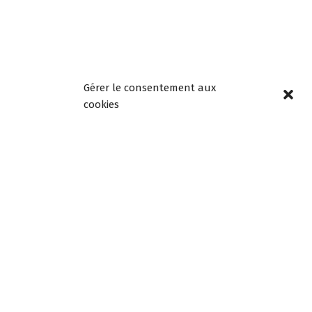
Horaires
Gérer le consentement aux
d’ouverture
cookies
Lundi, mardi, jeudi et
vendredi de 8h30 à
12h00 et de 13h30 à
18h00
Mercredi de 08h30 à
12h30, fermée l’après-
midi
Samedi de 9h à 12h
Newsletters –
Restez informés!