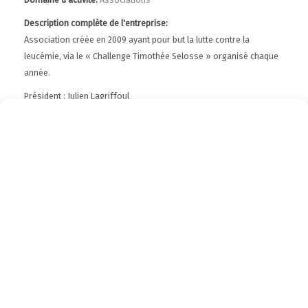
Description complète de l'entreprise:
Association créée en 2009 ayant pour but la lutte contre la
leucémie, via le « Challenge Timothée Selosse » organisé chaque
année.
Président : Julien Lagriffoul
Adresse du site de l'entreprise:
https://www.dreamtim81.fr/
Numéro de téléphone de l'entreprise:
06.63.11.65.30