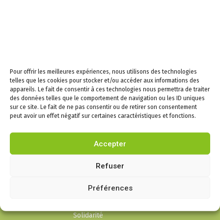
Email
En continuant, vous
acceptez la politique de
Pour offrir les meilleures expériences, nous utilisons des technologies
confidentialité
telles que les cookies pour stocker et/ou accéder aux informations des
appareils. Le fait de consentir à ces technologies nous permettra de traiter
des données telles que le comportement de navigation ou les ID uniques
sur ce site. Le fait de ne pas consentir ou de retirer son consentement
peut avoir un effet négatif sur certaines caractéristiques et fonctions.
Infos
Accepter
Puygouzon
Refuser
Mairie
Préférences
Cadre de vie
Liens social et
Solidarité