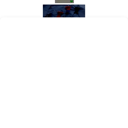
Aide à la conjugaison CM1
Le présent :
présent
Le passé composé :
passe compose