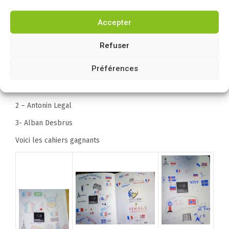
Accepter
Janvier 2017
Refuser
Vive le Handball avec nos français champions du monde
Préférences
Le podium de la classe de M.Bruyère est :
1 – Clara Magani
2 – Antonin Legal
3- Alban Desbrus
Voici les cahiers gagnants