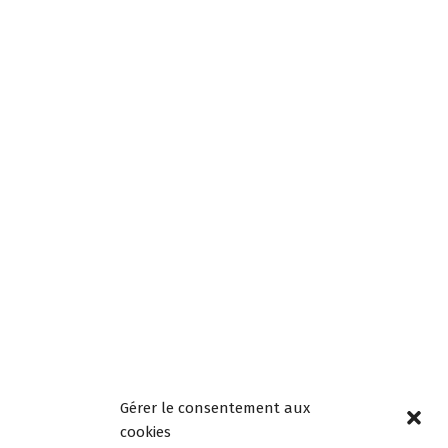
Exemples d’affiches pour créer vos affiches synonymes et
antonymes dans la classe de M.Bruyère :
Gérer le consentement aux
cookies