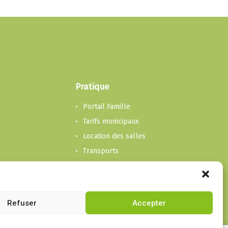
Pratique
Portail Famille
Tarifs municipaux
Location des salles
Transports
Transport et accompagnement
Ordures, déchetterie et feu
Contacter la mairie
Refuser
Accepter