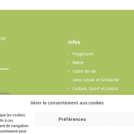
3h30
Infos
Puygouzon
Mairie
Cadre de vie
Liens social et Solidarité
Culture, Sport et Loisirs
Enfance et Jeunesse
Gérer le consentement aux cookies
Economie
Plan du site
 que les cookies
Préférences
tir à ces
Mentions Légales
ent de navigation
consentement peut