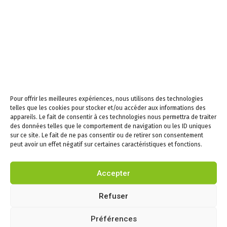
En continuant, vous
acceptez la politique de
confidentialité
Pour offrir les meilleures expériences, nous utilisons des technologies
Infos
telles que les cookies pour stocker et/ou accéder aux informations des
appareils. Le fait de consentir à ces technologies nous permettra de traiter
Puygouzon
des données telles que le comportement de navigation ou les ID uniques
sur ce site. Le fait de ne pas consentir ou de retirer son consentement
Mairie
peut avoir un effet négatif sur certaines caractéristiques et fonctions.
Cadre de vie
Liens social et
Accepter
Solidarité
Culture, Sport et
Refuser
Loisirs
Préférences
Enfance et Jeunesse