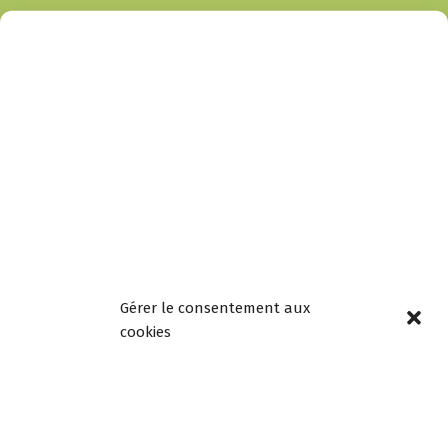
Horaires
d’ouverture
Lundi, mardi, jeudi et
vendredi de 8h30 à
12h00 et de 13h30 à
18h00
Mercredi de 08h30 à
12h30, fermée l’après-
midi
Samedi de 9h à 12h
Gérer le consentement aux
Newsletters –
cookies
Restez informés!
Email