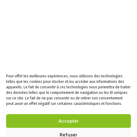
midi
Samedi de 9h à 12h
Newsletters –
Restez informés!
Email
Pour offrir les meilleures expériences, nous utilisons des technologies
En continuant, vous
telles que les cookies pour stocker et/ou accéder aux informations des
acceptez la politique de
appareils. Le fait de consentir à ces technologies nous permettra de traiter
confidentialité
des données telles que le comportement de navigation ou les ID uniques
sur ce site. Le fait de ne pas consentir ou de retirer son consentement
peut avoir un effet négatif sur certaines caractéristiques et fonctions.
Accepter
Infos
Refuser