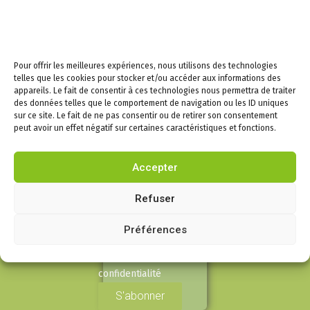
12h00 et de 13h30 à
18h00
Mercredi de 08h30 à
12h30, fermée l’après-
Pour offrir les meilleures expériences, nous utilisons des technologies
midi
telles que les cookies pour stocker et/ou accéder aux informations des
appareils. Le fait de consentir à ces technologies nous permettra de traiter
Samedi de 9h à 12h
des données telles que le comportement de navigation ou les ID uniques
sur ce site. Le fait de ne pas consentir ou de retirer son consentement
peut avoir un effet négatif sur certaines caractéristiques et fonctions.
Newsletters –
Restez informés!
Accepter
Email
Refuser
Préférences
En continuant, vous
acceptez la politique de
confidentialité