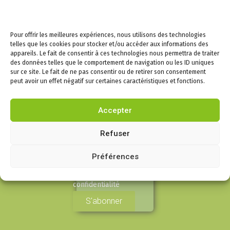
Mercredi de 08h30 à
12h30, fermée l’après-
midi
Pour offrir les meilleures expériences, nous utilisons des technologies
telles que les cookies pour stocker et/ou accéder aux informations des
Samedi de 9h à 12h
appareils. Le fait de consentir à ces technologies nous permettra de traiter
des données telles que le comportement de navigation ou les ID uniques
sur ce site. Le fait de ne pas consentir ou de retirer son consentement
Newsletters –
peut avoir un effet négatif sur certaines caractéristiques et fonctions.
Restez informés!
Accepter
Email
Refuser
Préférences
En continuant, vous
acceptez la politique de
confidentialité