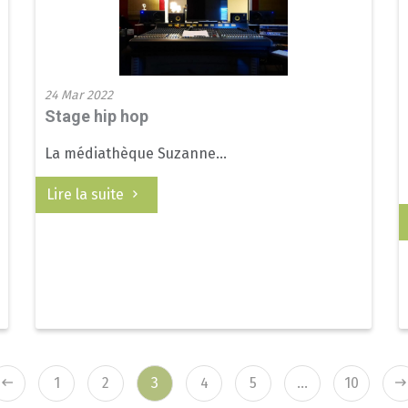
24 Mar 2022
Stage hip hop
La médiathèque Suzanne...
Lire la suite
1
2
3
4
5
…
10