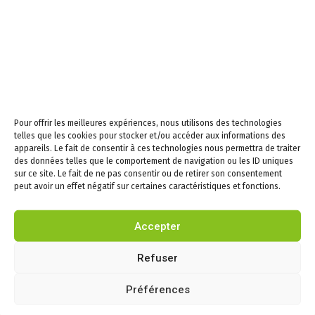
Mercredi de 08h30 à
12h30, fermée l’après-
midi
Samedi de 9h à 12h
Newsletters –
Restez informés!
Pour offrir les meilleures expériences, nous utilisons des technologies
telles que les cookies pour stocker et/ou accéder aux informations des
appareils. Le fait de consentir à ces technologies nous permettra de traiter
des données telles que le comportement de navigation ou les ID uniques
Email
sur ce site. Le fait de ne pas consentir ou de retirer son consentement
peut avoir un effet négatif sur certaines caractéristiques et fonctions.
En continuant, vous
Accepter
acceptez la politique de
confidentialité
Refuser
Préférences