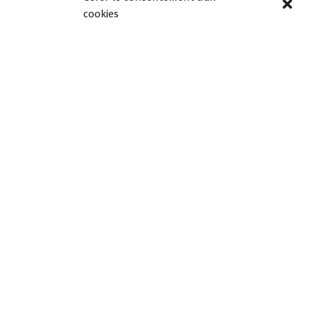
cookies
Page précédente
Page suivante
Horaires
d’ouverture
Lundi, mardi, jeudi et
vendredi de 8h30 à
12h00 et de 13h30 à
18h00