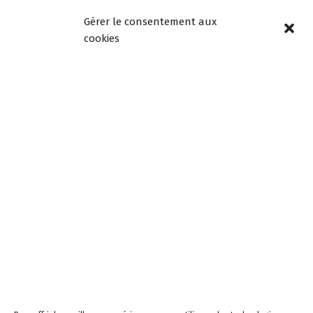
vendredi de 8h30 à
Gérer le consentement aux
12h00 et de 13h30 à
cookies
18h00
Mercredi de 08h30 à
12h30, fermée l’après-
midi
Samedi de 9h à 12h
Newsletters –
Restez informés!
Email
En continuant, vous
acceptez la politique de
confidentialité