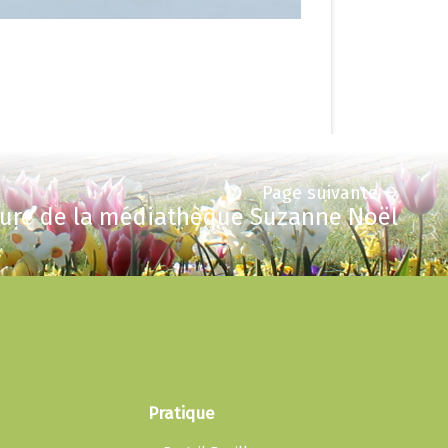
Page suivante
ure de la médiathèque Suzanne Noël
Pratique