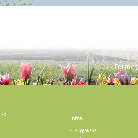
Fermet
3h30
Infos
Puygouzon