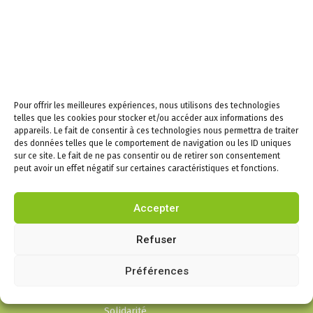
Email
En continuant, vous
acceptez la politique de
Pour offrir les meilleures expériences, nous utilisons des technologies
telles que les cookies pour stocker et/ou accéder aux informations des
confidentialité
appareils. Le fait de consentir à ces technologies nous permettra de traiter
des données telles que le comportement de navigation ou les ID uniques
sur ce site. Le fait de ne pas consentir ou de retirer son consentement
peut avoir un effet négatif sur certaines caractéristiques et fonctions.
Infos
Accepter
Puygouzon
Refuser
Mairie
Préférences
Cadre de vie
Liens social et
Solidarité