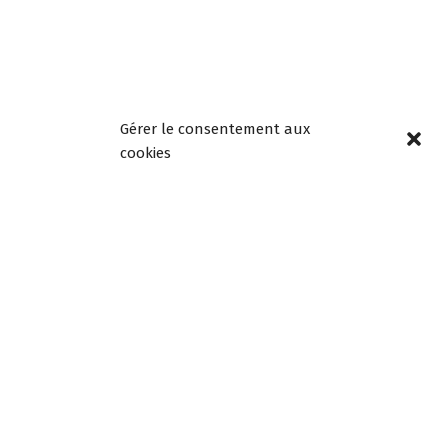
Horaires
Gérer le consentement aux
d’ouverture
cookies
Lundi, mardi, jeudi et
vendredi de 8h30 à
12h00 et de 13h30 à
18h00
Mercredi de 08h30 à
12h30, fermée l’après-
midi
Samedi de 9h à 12h
Newsletters –
Restez informés!