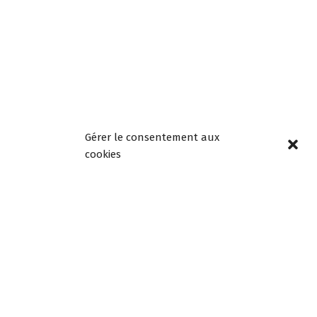
Page précédente
Page suivante
Gérer le consentement aux
cookies
Horaires
d’ouverture
Lundi, mardi, jeudi et
vendredi de 8h30 à
12h00 et de 13h30 à
18h00
Mercredi de 08h30 à
12h30, fermée l’après-