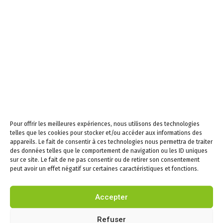
midi
Samedi de 9h à 12h
Newsletters –
Restez informés!
Email
Pour offrir les meilleures expériences, nous utilisons des technologies
En continuant, vous
telles que les cookies pour stocker et/ou accéder aux informations des
acceptez la politique de
appareils. Le fait de consentir à ces technologies nous permettra de traiter
confidentialité
des données telles que le comportement de navigation ou les ID uniques
sur ce site. Le fait de ne pas consentir ou de retirer son consentement
peut avoir un effet négatif sur certaines caractéristiques et fonctions.
Accepter
Infos
Refuser