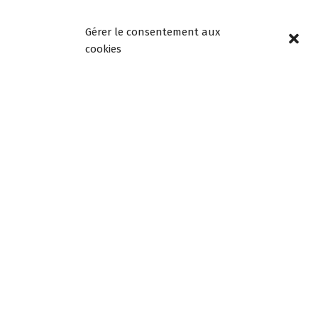
Lundi, mardi, jeudi et
vendredi de 8h30 à
Gérer le consentement aux
12h00 et de 13h30 à
cookies
18h00
Mercredi de 08h30 à
12h30, fermée l’après-
midi
Samedi de 9h à 12h
Newsletters –
Restez informés!
Email
En continuant, vous
acceptez la politique de