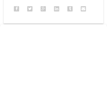
Page précédente
Page suivante
Horaires
d’ouverture