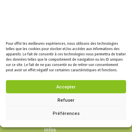
12h30, fermée l’après-
midi
Samedi de 9h à 12h
Newsletters –
Restez informés!
Pour offrir les meilleures expériences, nous utilisons des technologies
telles que les cookies pour stocker et/ou accéder aux informations des
appareils. Le fait de consentir à ces technologies nous permettra de traiter
Email
des données telles que le comportement de navigation ou les ID uniques
sur ce site. Le fait de ne pas consentir ou de retirer son consentement
peut avoir un effet négatif sur certaines caractéristiques et fonctions.
En continuant, vous
acceptez la politique de
Accepter
confidentialité
Refuser
Préférences
Infos