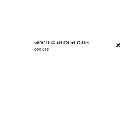
Gérer le consentement aux
Horaires
cookies
d’ouverture
Lundi, mardi, jeudi et
vendredi de 8h30 à
12h00 et de 13h30 à
18h00
Mercredi de 08h30 à
12h30, fermée l’après-
midi
Samedi de 9h à 12h