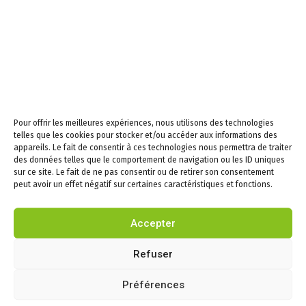
Newsletters –
Restez informés!
Email
En continuant, vous
Pour offrir les meilleures expériences, nous utilisons des technologies
acceptez la politique de
telles que les cookies pour stocker et/ou accéder aux informations des
confidentialité
appareils. Le fait de consentir à ces technologies nous permettra de traiter
des données telles que le comportement de navigation ou les ID uniques
sur ce site. Le fait de ne pas consentir ou de retirer son consentement
peut avoir un effet négatif sur certaines caractéristiques et fonctions.
Accepter
Infos
Refuser
Puygouzon
Mairie
Préférences
Cadre de vie