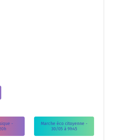
sique -
Marche éco citoyenne -
20h
30/05 à 9h45