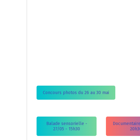
Concours photos du 26 au 30 mai
Balade sensorielle -
Documentaire
27/05 - 15h30
20h3