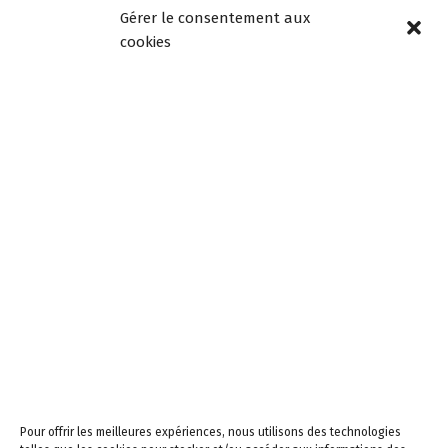
12h00 et de 13h30 à
Gérer le consentement aux
18h00
cookies
Mercredi de 08h30 à
12h30, fermée l’après-
midi
Samedi de 9h à 12h
Newsletters –
Restez informés!
Email
En continuant, vous
acceptez la politique de
confidentialité
Pour offrir les meilleures expériences, nous utilisons des technologies