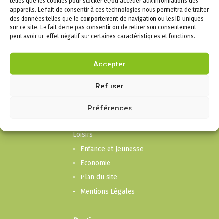
telles que les cookies pour stocker et/ou accéder aux informations des
appareils. Le fait de consentir à ces technologies nous permettra de traiter
des données telles que le comportement de navigation ou les ID uniques
sur ce site. Le fait de ne pas consentir ou de retirer son consentement
Infos
peut avoir un effet négatif sur certaines caractéristiques et fonctions.
Puygouzon
Accepter
Mairie
Cadre de vie
Refuser
Liens social et
Préférences
Solidarité
Culture, Sport et
Loisirs
Enfance et Jeunesse
Economie
Plan du site
Mentions Légales