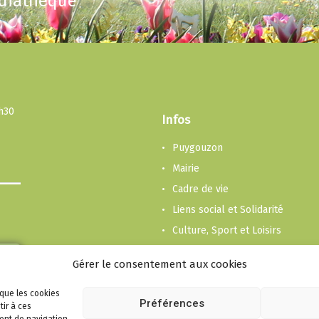
édiathèque
3h30
Infos
Puygouzon
Mairie
Cadre de vie
Liens social et Solidarité
Culture, Sport et Loisirs
Enfance et Jeunesse
Gérer le consentement aux cookies
Economie
Plan du site
 que les cookies
Préférences
tir à ces
Mentions Légales