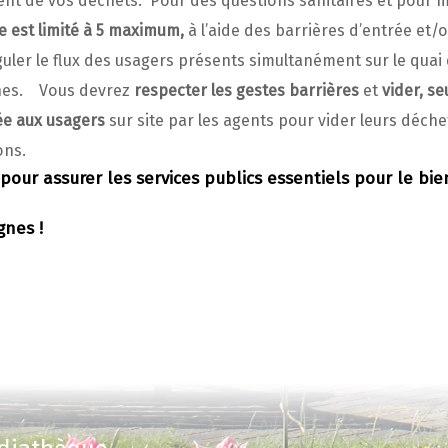
nt de vos déchets.  Pour des questions sanitaires et pour 
te est limité à 5 maximum,
à l’aide des barrières d’entrée et/
uler le flux des usagers présents simultanément sur le quai
nes.  Vous devrez
respecter les gestes barrières
et
vider, se
ée aux usagers
sur site par les agents pour vider leurs déch
ons.
 pour assurer les services publics essentiels pour le bie
gnes !