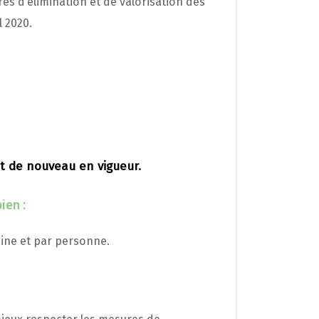
res d’élimination et de valorisation des
l 2020.
nt de nouveau en vigueur.
ien :
aine et par personne.