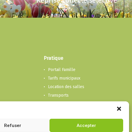
Reprise collecte sélective
Pratique
Portail Famille
Tarifs municipaux
Location des salles
Transports
Transport et accompagnement
Ordures, déchetterie et feu
Contacter la mairie
Refuser
Accepter