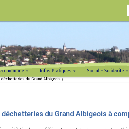
ma commune
Infos Pratiques
Social – Solidarité
déchetteries du Grand Albigeois /
té
ent
tiers
Voirie
Marchés Publics
Location de salle
Urbanisme
Transports
Ordures, déchetterie et feu
Réglementation
Démarches administratives
CCAS Centre Communa
Maison de retraite :
Sociale
Terrasses du Pastel
déchetteries du Grand Albigeois à comp