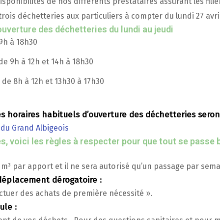
ponibilités de nos différents prestataires assurant les filiè
trois déchetteries aux particuliers à compter du lundi 27 avri
 ouverture des déchetteries du lundi au jeudi
 9h à 18h30
 de 9h à 12h et 14h à 18h30
i de 8h à 12h et 13h30 à 17h30
les horaires habituels d’ouverture des déchetteries sero
 du Grand Albigeois
, voici les règles à respecter pour que tout se passe b
 m³ par apport et il ne sera autorisé qu’un passage par sem
 déplacement dérogatoire :
ctuer des achats de première nécessité ».
ule :