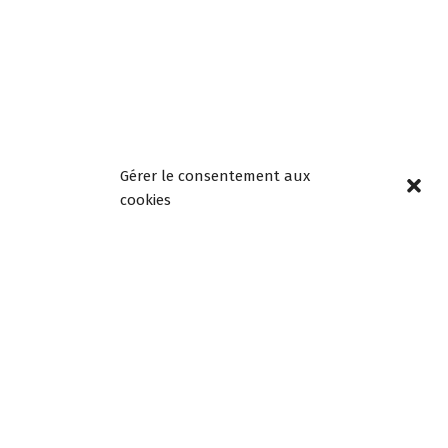
Gérer le consentement aux
cookies
Horaires
d’ouverture
Lundi, mardi, jeudi et
vendredi de 8h30 à
12h00 et de 13h30 à
18h00
Mercredi de 08h30 à
12h30, fermée l’après-
midi