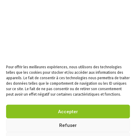
Samedi de 9h à 12h
Newsletters –
Restez informés!
Email
En continuant, vous
Pour offrir les meilleures expériences, nous utilisons des technologies
telles que les cookies pour stocker et/ou accéder aux informations des
acceptez la politique de
appareils. Le fait de consentir à ces technologies nous permettra de traiter
confidentialité
des données telles que le comportement de navigation ou les ID uniques
sur ce site. Le fait de ne pas consentir ou de retirer son consentement
peut avoir un effet négatif sur certaines caractéristiques et fonctions.
Accepter
Infos
Refuser
Puygouzon