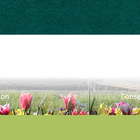
ion
Conse