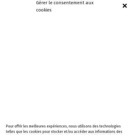
Gérer le consentement aux
18h00
cookies
Mercredi de 08h30 à
12h30, fermée l’après-
midi
Samedi de 9h à 12h
Newsletters –
Restez informés!
Email
En continuant, vous
acceptez la politique de
confidentialité
Pour offrir les meilleures expériences, nous utilisons des technologies
telles que les cookies pour stocker et/ou accéder aux informations des