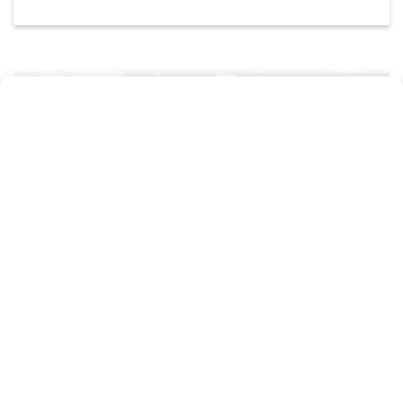
Page précédente
Page suivante
Horaires
d’ouverture
Lundi, mardi, jeudi et
vendredi de 8h30 à
12h00 et de 13h30 à