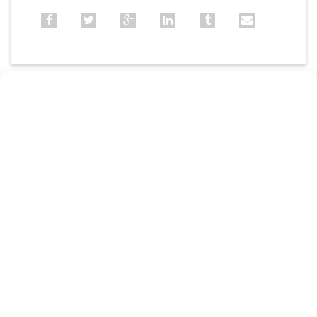
Page précédente
Page suivante
Horaires
d’ouverture