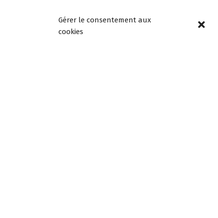
Lundi, mardi, jeudi et
vendredi de 8h30 à
Gérer le consentement aux
12h00 et de 13h30 à
cookies
18h00
Mercredi de 08h30 à
12h30, fermée l’après-
midi
Samedi de 9h à 12h
Newsletters –
Restez informés!
Email
En continuant, vous
acceptez la politique de
confidentialité