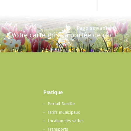
Page suivante
Votre carte grise à portée de clic !
Pratique
Portail Famille
Tarifs municipaux
Location des salles
Transports