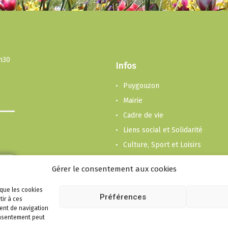
3h30
Infos
Puygouzon
Mairie
Cadre de vie
Liens social et Solidarité
Culture, Sport et Loisirs
Enfance et Jeunesse
Gérer le consentement aux cookies
Economie
Plan du site
 que les cookies
Préférences
tir à ces
Mentions Légales
ent de navigation
consentement peut