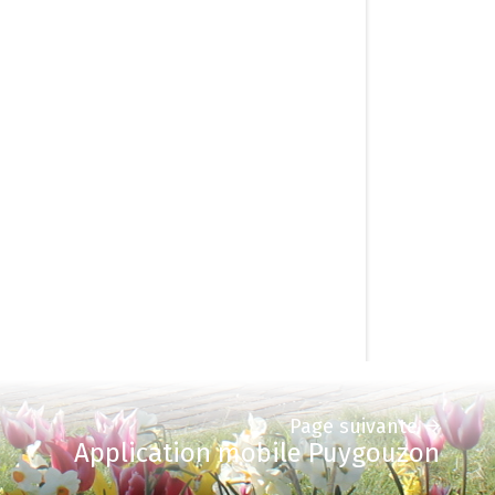
Page suivante
Application mobile Puygouzon