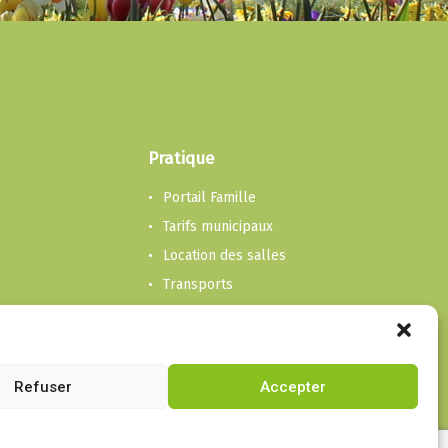
Pratique
Portail Famille
Tarifs municipaux
Location des salles
Transports
Transport et accompagnement
Ordures, déchetterie et feu
Contacter la mairie
Refuser
Accepter